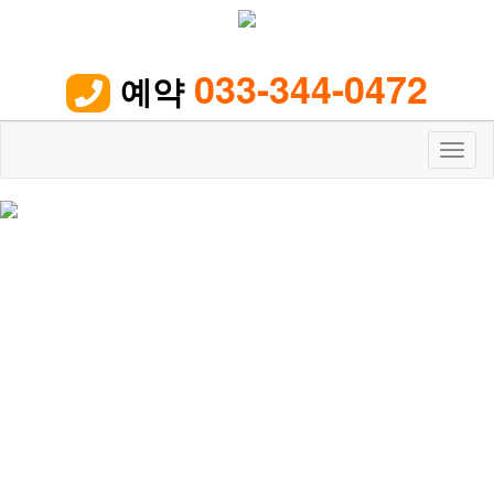
033-344-0472
예약

Toggl
naviga