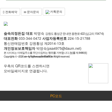
카톡문의
전화예약
문자문의
숲속의정든집
대표
박영숙
강원도 횡성군 둔내면 용현로 422 (삽교리 1547-6)
대표전화
033-344-0472
사업자등록번호
224-15-21788
통신판매업번호 강원횡성 제2014-13호
개인정보보호책임자
박영숙(psa4975@daum.net)
본 사이트는 이메일주소를 무단수집하는 행위를 거부합니다. [법률 제 8486호]
Copyrights © ~2026
All right reserved.
xn--ly1bj4veoaz8n90af0f.kr
우측의 QR코드를 스캔하시면
모바일페이지로 연결됩니다.
PC모드