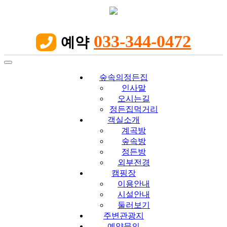
033-344-0472
예약

Toggle
navigation
숲속의정든집
인사말
오시는길
정든집먹거리
객실소개
계곡방
숲속방
정든방
외부전경
캠핑장
이용안내
시설안내
둘러보기
주변관광지
예약문의