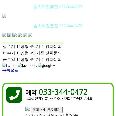
숲속의정든집 033-344-0472
숲속의정든집 033-344-0472
성수기
15평형
4인기준
전화문의
비수기
15평형
4인기준
전화문의
금토일
15평형
4인기준
전화문의
목록으로
033-344-0472

예약
통화중인경우 010-8718-2372로 문자남겨주세요.
계좌번호 문자받기
172323-52-045251 박영숙