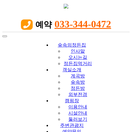
033-344-0472
예약

Toggle
navigation
숲속의정든집
인사말
오시는길
정든집먹거리
객실소개
계곡방
숲속방
정든방
외부전경
캠핑장
이용안내
시설안내
둘러보기
주변관광지
예약문의