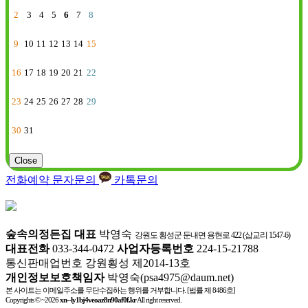
2
3
4
5
6
7
8
9
10
11
12
13
14
15
16
17
18
19
20
21
22
23
24
25
26
27
28
29
30
31
Close
전화예약
문자문의
카톡문의
숲속의정든집
대표
박영숙
강원도 횡성군 둔내면 용현로 422 (삽교리 1547-6)
대표전화
033-344-0472
사업자등록번호
224-15-21788
통신판매업번호 강원횡성 제2014-13호
개인정보보호책임자
박영숙(psa4975@daum.net)
본 사이트는 이메일주소를 무단수집하는 행위를 거부합니다. [법률 제 8486호]
Copyrights © ~2026
xn--ly1bj4veoaz8n90af0f.kr
All right reserved.