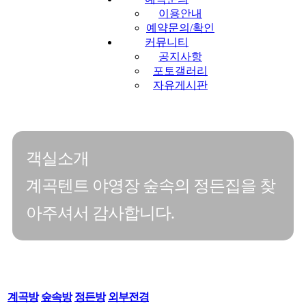
이용안내
예약문의/확인
커뮤니티
공지사항
포토갤러리
자유게시판
객실소개
계곡텐트 야영장 숲속의 정든집을 찾
아주셔서 감사합니다.
계곡방
숲속방
정든방
외부전경