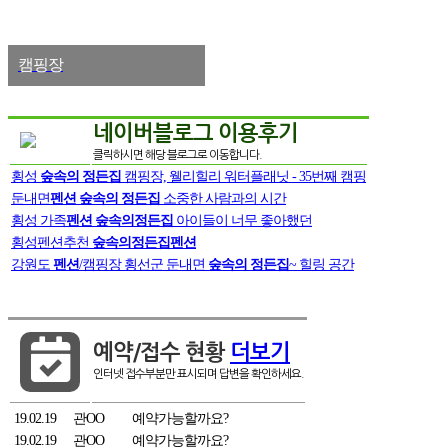
캠핑장
네이버블로그 이용후기
클릭하시면 해당 블로그로 이동합니다.
횡성
숲속의 정든집
캠핑장, 웰리힐리 워터플래닛 - 35번째 캠핑
둔내면
펜션
숲속의 정든집
소중한 사람과의 시간
횡성 가족
펜션
숲속의정든집
아이들이 너무 좋아했던
횡성펜션추천
숲속의정든집펜션
강원도
펜션
/캠핑장 횡선군 둔내면
숲속의 정든집
~ 힐링 공간

예약/접수 현황
더보기
인터넷 접수부분만 표시되며 답변을 확인하세요.
19.02.19
관OO
예약가능할까요?
19.02.19
관OO
예약가능할까요?