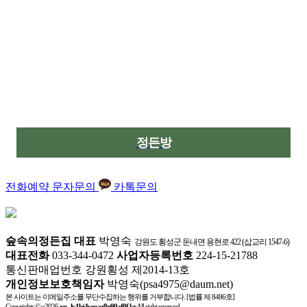
정든방
전화예약
문자문의
카톡문의
숲속의정든집
대표
박영숙
강원도 횡성군 둔내면 용현로 422 (삽교리 1547-6)
대표전화
033-344-0472
사업자등록번호
224-15-21788
통신판매업번호 강원횡성 제2014-13호
개인정보보호책임자
박영숙(psa4975@daum.net)
본 사이트는 이메일주소를 무단수집하는 행위를 거부합니다. [법률 제 8486호]
Copyrights © ~2026
xn--ly1bj4veoaz8n90af0f.kr
All right reserved.