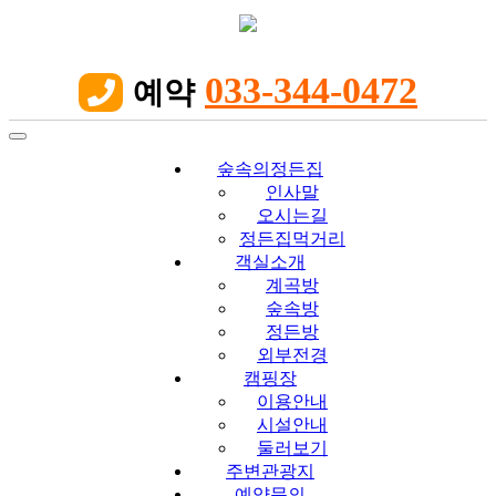
033-344-0472
예약

Toggle
navigation
숲속의정든집
인사말
오시는길
정든집먹거리
객실소개
계곡방
숲속방
정든방
외부전경
캠핑장
이용안내
시설안내
둘러보기
주변관광지
예약문의