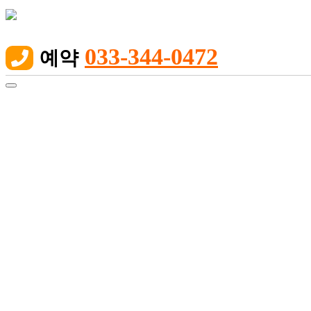
033-344-0472
예약

Toggle
navigation