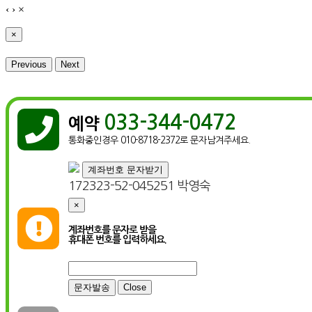
‹
›
×
×
Previous
Next
033-344-0472

예약
통화중인경우 010-8718-2372로 문자남겨주세요.
계좌번호 문자받기
172323-52-045251 박영숙
×

계좌번호를 문자로 받을
휴대폰 번호를 입력하세요.
Close