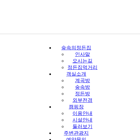
숲속의정든집
인사말
오시는길
정든집먹거리
객실소개
계곡방
숲속방
정든방
외부전경
캠핑장
이용안내
시설안내
둘러보기
주변관광지
예약문의