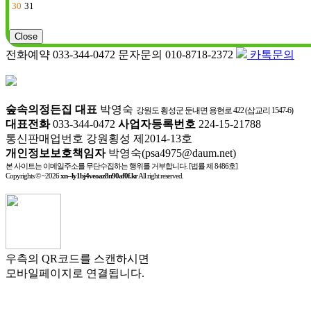
30
31
Close
전화예약 033-344-0472
문자문의 010-8718-2372
카톡문의
숲속의정든집
대표
박영숙
강원도 횡성군 둔내면 용현로 422 (삽교리 1547-6)
대표전화
033-344-0472
사업자등록번호
224-15-21788
통신판매업번호 강원횡성 제2014-13호
개인정보보호책임자
박영숙(psa4975@daum.net)
본 사이트는 이메일주소를 무단수집하는 행위를 거부합니다. [법률 제 8486호]
Copyrights © ~2026
xn--ly1bj4veoaz8n90af0f.kr
All right reserved.
우측의 QR코드를 스캔하시면
모바일페이지로 연결됩니다.