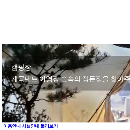
캠핑장
계곡텐트 야영장 숲속의 정든집을 찾아주
이용안내
시설안내
둘러보기