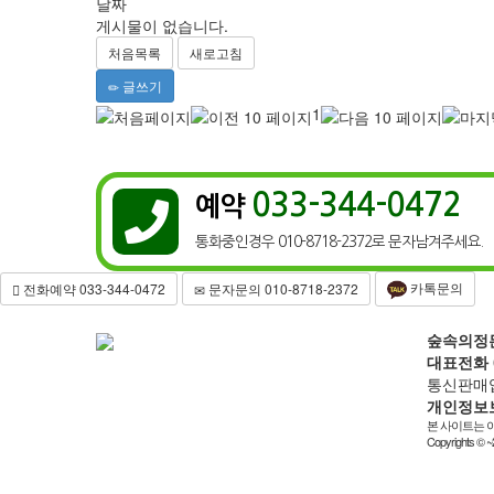
날짜
게시물이 없습니다.
처음목록
새로고침
글쓰기
1
033-344-0472
예약

통화중인경우 010-8718-2372로 문자남겨주세요.
카톡문의
전화예약 033-344-0472
문자문의 010-8718-2372
숲속의정
대표전화
통신판매업
개인정보
본 사이트는 이
Copyrights © 