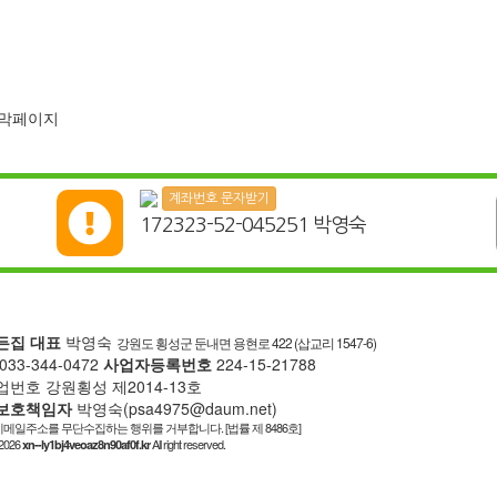
계좌번호 문자받기

172323-52-045251 박영숙
든집
대표
박영숙
강원도 횡성군 둔내면 용현로 422 (삽교리 1547-6)
033-344-0472
사업자등록번호
224-15-21788
번호 강원횡성 제2014-13호
보호책임자
박영숙(psa4975@daum.net)
메일주소를 무단수집하는 행위를 거부합니다. [법률 제 8486호]
~2026
All right reserved.
xn--ly1bj4veoaz8n90af0f.kr