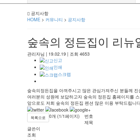
공지사항
HOME
>
커뮤니티
>
공지사항
숲속의 정든집이 리뉴
관리자님
|
19.02.19
|
조회
4653
신고
인쇄
스크랩
숲속의정든집을 아껴주시고 많은 관심가져주신 분들께 진
여러분의 성원에 보답하고자 숲속의 정든집 홈페이지를 
앞으로도 저희 숲속의 정든집 펜션 많은 이용 부탁드립니다
0개 (1/1페이지)
번호
목록으로
제목
글쓴이
조회