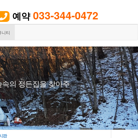
033-344-0472
예약

뮤니티
숲속의 정든집을 찾아주
시판