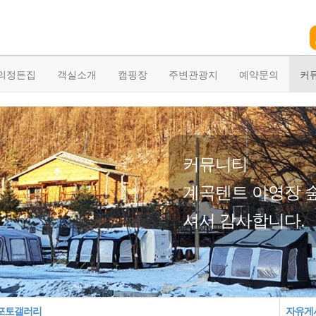
의정든집
객실소개
캠핑장
주변관광지
예약문의
커
커뮤니티
계곡텐트 야영장 
셔서 감사합니다.
포토갤러리
자유게